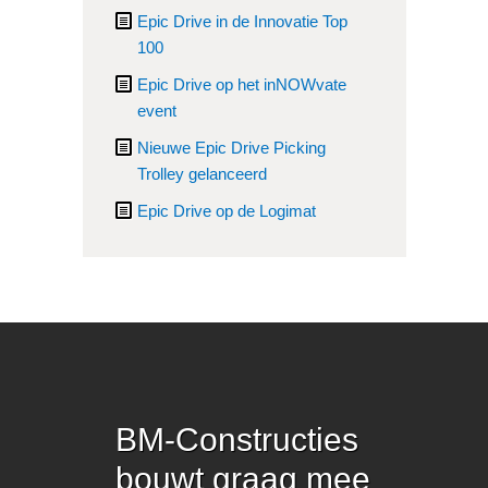
Epic Drive in de Innovatie Top
100
Epic Drive op het inNOWvate
event
Nieuwe Epic Drive Picking
Trolley gelanceerd
Epic Drive op de Logimat
BM-Constructies
bouwt graag mee