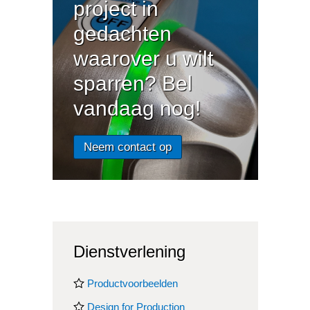
project in
gedachten
waarover u wilt
sparren? Bel
vandaag nog!
Neem contact op
Dienstverlening
Productvoorbeelden
Design for Production