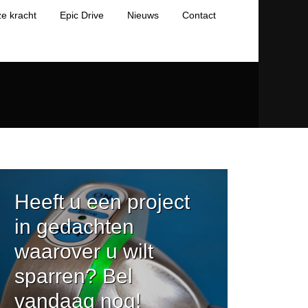
e kracht
Epic Drive
Nieuws
Contact
Heeft u een project
in gedachten
waarover u wilt
sparren? Bel
vandaag nog!