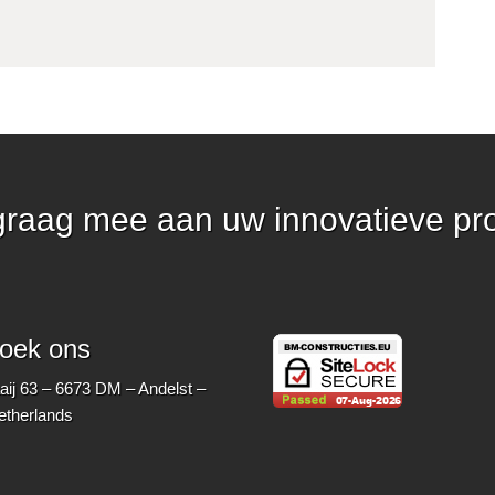
graag mee aan uw innovatieve pr
oek ons
ij 63 – 6673 DM – Andelst –
etherlands