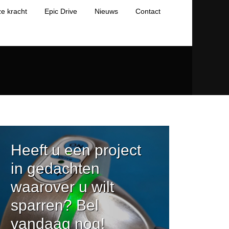
e kracht
Epic Drive
Nieuws
Contact
Heeft u een project
in gedachten
waarover u wilt
sparren? Bel
vandaag nog!