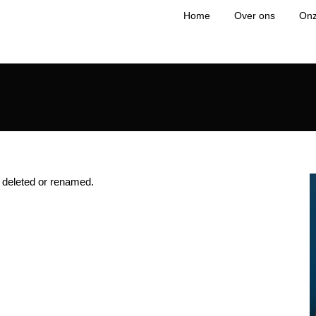
Home
Over ons
Onz
r deleted or renamed.