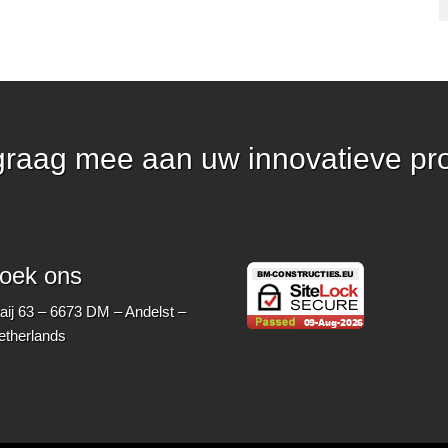
graag mee aan uw innovatieve pr
oek ons
ij 63 – 6673 DM – Andelst –
etherlands