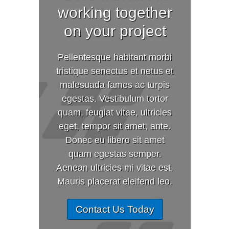
working together
on your project
Pellentesque habitant morbi
tristique senectus et netus et
malesuada fames ac turpis
egestas. Vestibulum tortor
quam, feugiat vitae, ultricies
eget, tempor sit amet, ante.
Donec eu libero sit amet
quam egestas semper.
Aenean ultricies mi vitae est.
Mauris placerat eleifend leo.
Contact Us Today